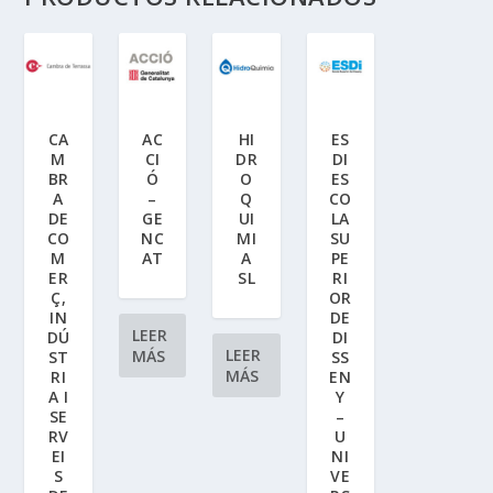
CA
AC
HI
ES
M
CI
DR
DI
BR
Ó
O
ES
A
–
Q
CO
DE
GE
UI
LA
CO
NC
MI
SU
M
AT
A
PE
ER
SL
RI
Ç,
OR
IN
DE
LEER
DÚ
DI
LEER
MÁS
ST
SS
MÁS
RI
EN
A I
Y
SE
–
RV
U
EI
NI
S
VE