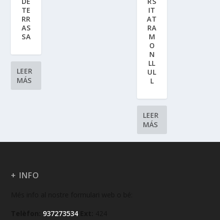
DE
RS
TE
IT
RR
AT
AS
RA
SA
M
O
N
LL
LEER
UL
MÁS
L
LEER
MÁS
+ INFO
Més info al nostre formulari web o bé:
Telèfon:
937273534
Ext:
424