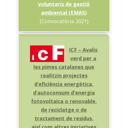
voluntaris de gestió
ambiental (EMAS)
(Convocatòria 2021)
ICF – Avalis
verd per a
les pimes catalanes que
realitzin projectes
d’eficiència energètica,
d’autoconsum d’energia
fotovoltaica o renovable,
de reciclatge o de
tractament de residus,
així com altres iniciatives