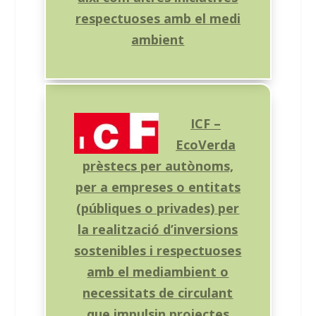
respectuoses amb el medi
ambient
ICF –
EcoVerda
prèstecs per autònoms,
per a empreses o entitats
(públiques o privades) per
la realització d’inversions
sostenibles i respectuoses
amb el mediambient o
necessitats de circulant
que impulsin projectes