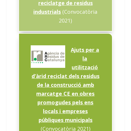
reciclatge de residus
industrials
(Convocatòria
2021)
Ajuts per a
la
utilització
d’àrid reciclat dels residus
de la construcció amb
marcatge CE en obres
promogudes pels ens
locals i empreses
públiques municipals
(Convocatòria 2021)