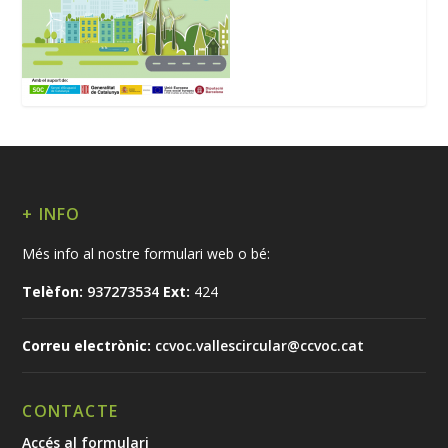
+ INFO
Més info al nostre formulari web o bé:
Telèfon:
937273534
Ext:
424
Correu electrònic:
ccvoc.vallescircular@ccvoc.cat
CONTACTE
Accés al formulari