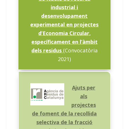
industrial i
desenvolupament
experimental en projectes
d’Economia Circular,
específicament en l’àmbit
dels residus
(Convocatòria
2021)
Ajuts per
als
projectes
de foment de la recollida
selectiva de la fracció