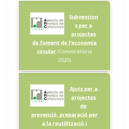
Subvencion
s per a
projectes
de foment de l’economia
circular
(Convocatòria
2020)
Ajuts per a
projectes
de
prevenció, preparació per
a la reutilització i