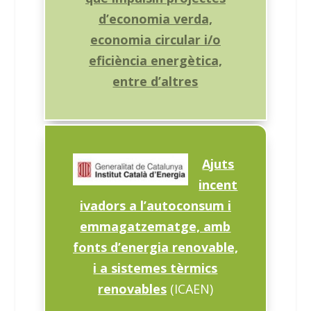
d’economia verda,
economia circular i/o
eficiència energètica,
entre d’altres
Ajuts
incent
ivadors a l’autoconsum i
emmagatzematge, amb
fonts d’energia renovable,
i a sistemes tèrmics
renovables
(ICAEN)