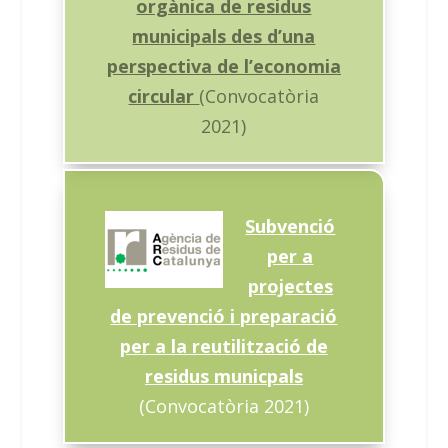
orgànica de residus
municipals des d’una
perspectiva de l’economia
circular
(Convocatòria
2021)
Subvenció
per a
projectes
de prevenció i preparació
per a la reutilització de
residus municpals
(Convocatòria 2021)