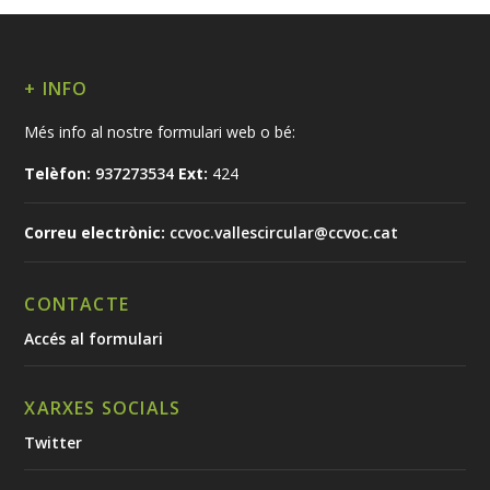
+ INFO
Més info al nostre formulari web o bé:
Telèfon:
937273534
Ext:
424
Correu electrònic:
ccvoc.vallescircular@ccvoc.cat
CONTACTE
Accés al formulari
XARXES SOCIALS
Twitter