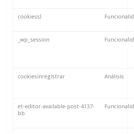
cookiessl
Funcionali
_wp_session
Funcionali
cookiesinregistrar
Análisis
et-editor-available-post-4137-
Funcionali
bb