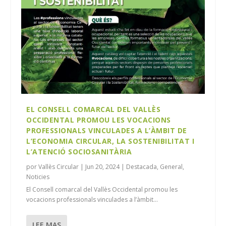
EL CONSELL COMARCAL DEL VALLÈS
OCCIDENTAL PROMOU LES VOCACIONS
PROFESSIONALS VINCULADES A L’ÀMBIT DE
L’ECONOMIA CIRCULAR, LA SOSTENIBILITAT I
L’ATENCIÓ SOCIOSANITÀRIA
por
Vallès Circular
|
Jun 20, 2024
|
Destacada
,
General
,
Noticies
El Consell comarcal del Vallès Occidental promou les
vocacions professionals vinculades a l’àmbit...
LEE MAS