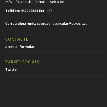
Més info al nostre formulari web o bé:
Telèfon:
937273534
Ext:
424
Correu electrònic:
ccvoc.vallescircular@ccvoc.cat
CONTACTE
Accés al formulari
XARXES SOCIALS
Twitter