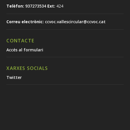
Telèfon:
937273534
Ext:
424
Correu electrònic:
ccvoc.vallescircular@ccvoc.cat
CONTACTE
Accés al formulari
XARXES SOCIALS
Twitter