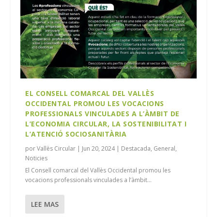
EL CONSELL COMARCAL DEL VALLÈS
OCCIDENTAL PROMOU LES VOCACIONS
PROFESSIONALS VINCULADES A L’ÀMBIT DE
L’ECONOMIA CIRCULAR, LA SOSTENIBILITAT I
L’ATENCIÓ SOCIOSANITÀRIA
por
Vallès Circular
|
Jun 20, 2024
|
Destacada
,
General
,
Noticies
El Consell comarcal del Vallès Occidental promou les
vocacions professionals vinculades a l’àmbit...
LEE MAS