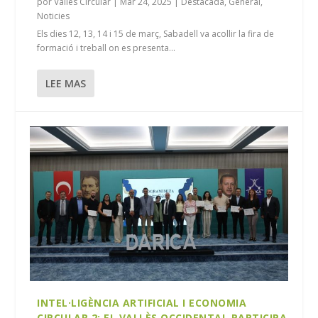
por
Vallès Circular
|
Mar 24, 2025
|
Destacada
,
General
,
Noticies
Els dies 12, 13, 14 i 15 de març, Sabadell va acollir la fira de
formació i treball on es presenta...
LEE MAS
INTEL·LIGÈNCIA ARTIFICIAL I ECONOMIA
CIRCULAR 2: EL VALLÈS OCCIDENTAL PARTICIPA