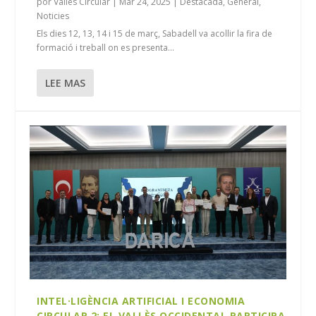
por
Vallès Circular
|
Mar 24, 2025
|
Destacada
,
General
,
Noticies
Els dies 12, 13, 14 i 15 de març, Sabadell va acollir la fira de
formació i treball on es presenta...
LEE MAS
INTEL·LIGÈNCIA ARTIFICIAL I ECONOMIA
CIRCULAR 2: EL VALLÈS OCCIDENTAL PARTICIPA