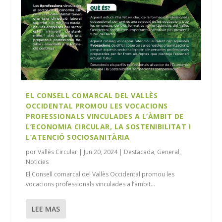
EL CONSELL COMARCAL DEL VALLÈS
OCCIDENTAL PROMOU LES VOCACIONS
PROFESSIONALS VINCULADES A L’ÀMBIT DE
L’ECONOMIA CIRCULAR, LA SOSTENIBILITAT I
L’ATENCIÓ SOCIOSANITÀRIA
por
Vallès Circular
|
Jun 20, 2024
|
Destacada
,
General
,
Noticies
El Consell comarcal del Vallès Occidental promou les
vocacions professionals vinculades a l’àmbit...
LEE MAS