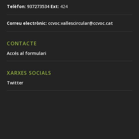
Telèfon:
937273534
Ext:
424
Correu electrònic:
ccvoc.vallescircular@ccvoc.cat
CONTACTE
Accés al formulari
XARXES SOCIALS
Twitter