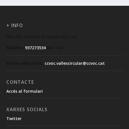
+ INFO
Més info al nostre formulari web o bé:
Telèfon:
937273534
Ext:
424
Correu electrònic:
ccvoc.vallescircular@ccvoc.cat
CONTACTE
Accés al formulari
XARXES SOCIALS
Twitter