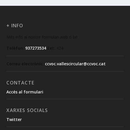
+ INFO
Més info al nostre formulari web o bé:
Telèfon:
937273534
Ext:
424
Correu electrònic:
ccvoc.vallescircular@ccvoc.cat
CONTACTE
Accés al formulari
XARXES SOCIALS
Twitter