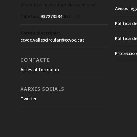
Més info al nostre formulari web o bé:
Avísos leg
Telèfon:
937273534
Ext:
424
Política d
Correu electrònic:
Política d
ccvoc.vallescircular@ccvoc.cat
Protecció
CONTACTE
Accés al formulari
XARXES SOCIALS
Twitter