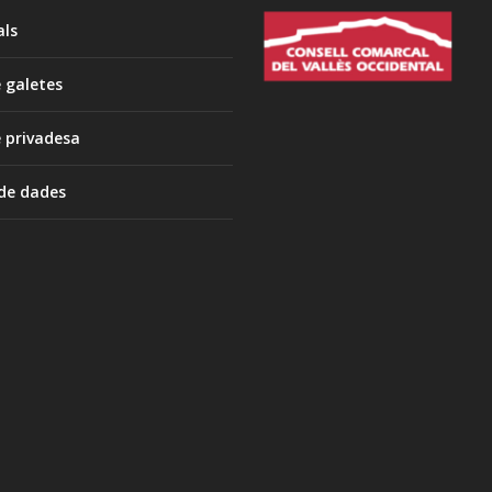
als
e galetes
e privadesa
 de dades