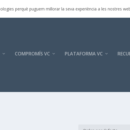
rimera jornada p...
ecnologies perquè puguem millorar la seva experiència a les nostres we
COMPROMÍS VC
PLATAFORMA VC
RECU