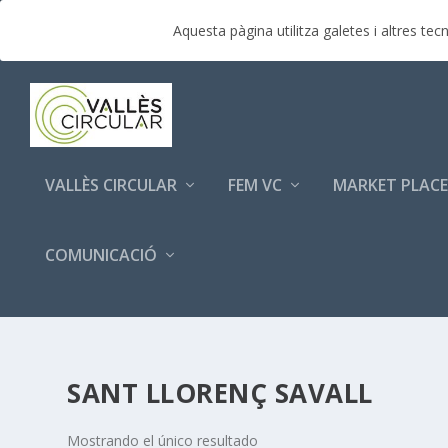
TENDENCIAS:
Èxit de participació empresarial a la p
Aquesta pàgina utilitza galetes i altres t
VALLÈS CIRCULAR
FEM VC
MARKET PLACE
COMUNICACIÓ
SANT LLORENÇ SAVALL
Mostrando el único resultado