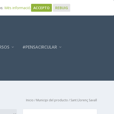
bs:
Més informació.
ACCEPTO
REBUIG
RSOS
#PENSACIRCULAR
Inicio
/ Municipi del producto / Sant Llorenç Savall