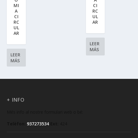
MI
CI
A
RC
CI
UL
RC
AR
UL
AR
LEER
MÁS
LEER
MÁS
+ INFO
Més info al nostre formulari web o bé:
Telèfon:
937273534
Ext:
424