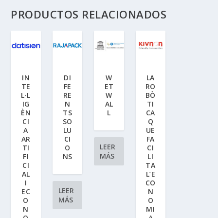
PRODUCTOS RELACIONADOS
IN
DI
W
LA
TE
FE
ET
RO
L·L
RE
W
BÒ
IG
N
AL
TI
ÈN
TS
L
CA
CI
SO
Q
A
LU
UE
AR
CI
FA
LEER
TI
O
CI
MÁS
FI
NS
LI
CI
TA
AL
L’E
I
CO
LEER
EC
N
MÁS
O
O
N
MI
O
A