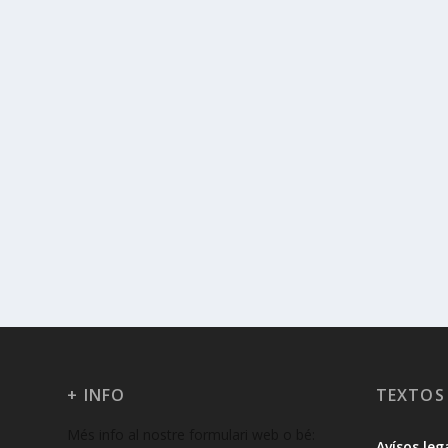
+ INFO
TEXTOS
Més info al nostre formulari web o bé:
Avísos leg