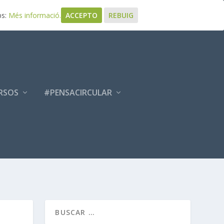
bs:
Més informació.
ACCEPTO
REBUIG
RSOS
#PENSACIRCULAR