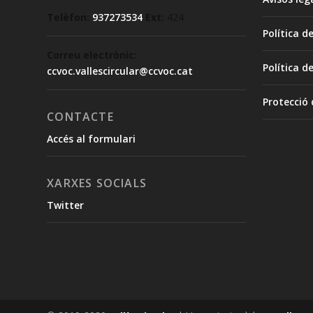
Telèfon:
937273534
Ext:
424
Política d
Correu electrònic:
Política d
ccvoc.vallescircular@ccvoc.cat
Protecció
CONTACTE
Accés al formulari
XARXES SOCIALS
Twitter