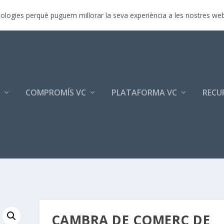
rimera jornada p...
ecnologies perquè puguem millorar la seva experiència a les nostres we
COMPROMÍS VC
PLATAFORMA VC
RECU
CAMBRA DE COMERÇ DE