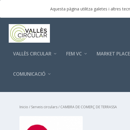
TENDENCIAS:
Èxit de participació empresarial a la p
Aquesta pàgina utilitza galetes i altres t
VALLÈS CIRCULAR
FEM VC
MARKET PLACE
COMUNICACIÓ
Inicio
/
Serveis circulars
/ CAMBRA DE COMERÇ DE TERRASSA