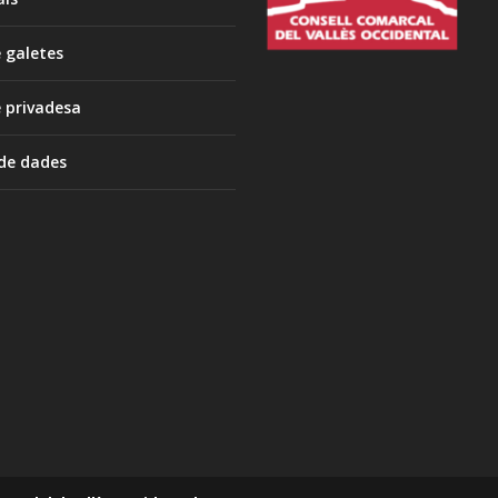
e galetes
e privadesa
 de dades