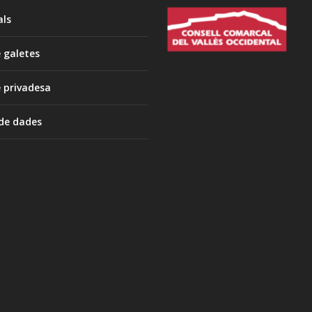
als
e galetes
e privadesa
 de dades