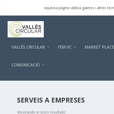
TENDENCIAS:
Èxit de participació empresarial a la p
Aquesta pàgina utilitza galetes i altres t
VALLÈS CIRCULAR
FEM VC
MARKET PLACE
COMUNICACIÓ
SERVEIS A EMPRESES
Mostrando el único resultado