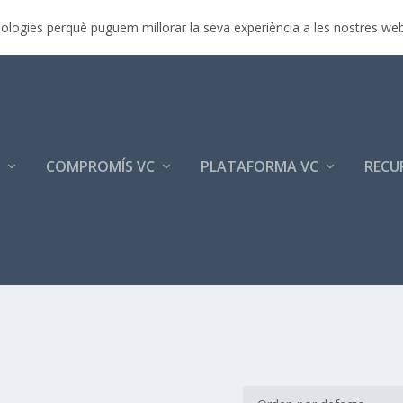
rimera jornada p...
ecnologies perquè puguem millorar la seva experiència a les nostres we
COMPROMÍS VC
PLATAFORMA VC
RECU