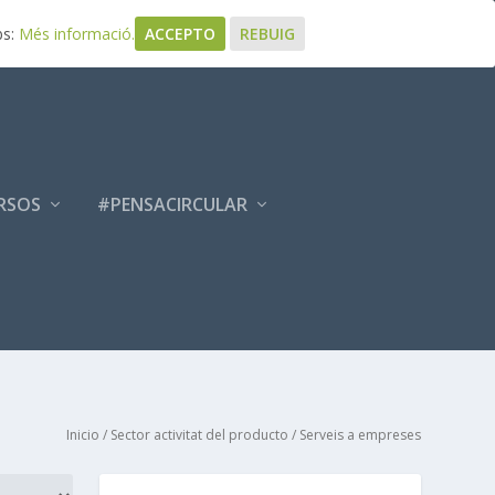
bs:
Més informació.
ACCEPTO
REBUIG
RSOS
#PENSACIRCULAR
Inicio
/ Sector activitat del producto / Serveis a empreses