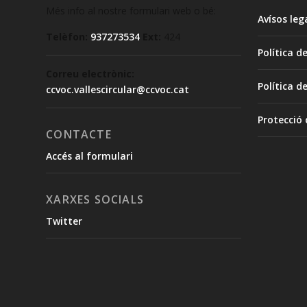
Més info al nostre formulari web o bé:
Avísos leg
Telèfon:
937273534
Ext:
424
Política d
Correu electrònic:
Política d
ccvoc.vallescircular@ccvoc.cat
Protecció
CONTACTE
Accés al formulari
XARXES SOCIALS
Twitter