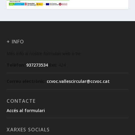
+ INFO
Més info al nostre formulari web o bé:
Telèfon:
937273534
Ext:
424
Correu electrònic:
ccvoc.vallescircular@ccvoc.cat
CONTACTE
Accés al formulari
XARXES SOCIALS