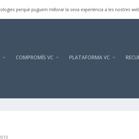
r 2017
ecnologies perquè puguem millorar la seva experiència a les nostres we
COMPROMÍS VC
PLATAFORMA VC
RECU
010