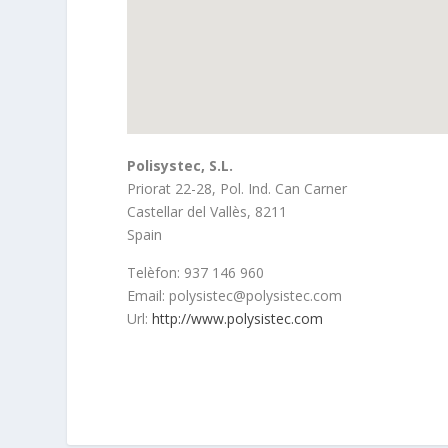
Polisystec, S.L.
Priorat 22-28, Pol. Ind. Can Carner
Castellar del Vallès,
8211
Spain
Telèfon:
937 146 960
Email:
polysistec@polysistec.com
Url:
http://www.polysistec.com