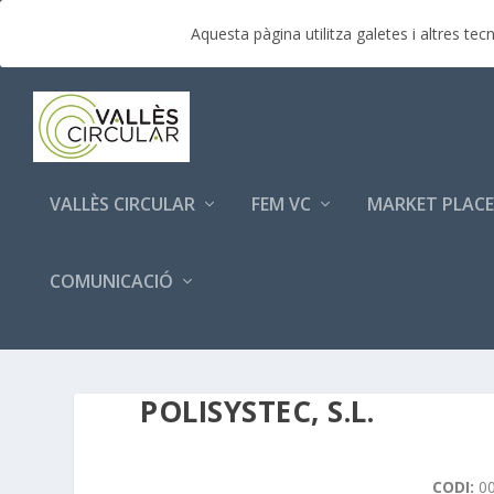
TENDENCIAS:
Market Place – Jornada Vallès Circula
Aquesta pàgina utilitza galetes i altres t
VALLÈS CIRCULAR
FEM VC
MARKET PLACE
COMUNICACIÓ
POLISYSTEC, S.L.
CODI:
00