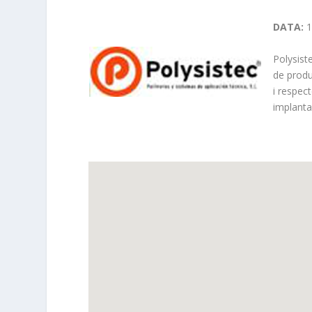
DATA:
1
Polysiste
de produc
i respec
implanta