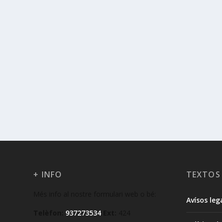
+ INFO
TEXTOS
Més info al nostre formulari web o bé:
Avísos leg
Telèfon:
937273534
Ext:
424