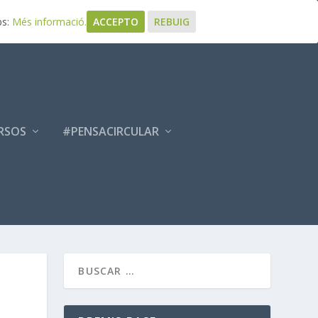
bs:
Més informació.
ACCEPTO
REBUIG
RSOS
#PENSACIRCULAR