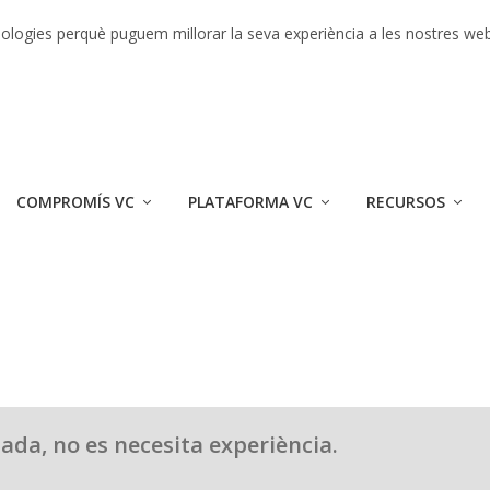
r 2017
ecnologies perquè puguem millorar la seva experiència a les nostres we
COMPROMÍS VC
PLATAFORMA VC
RECURSOS
da, no es necesita experiència.