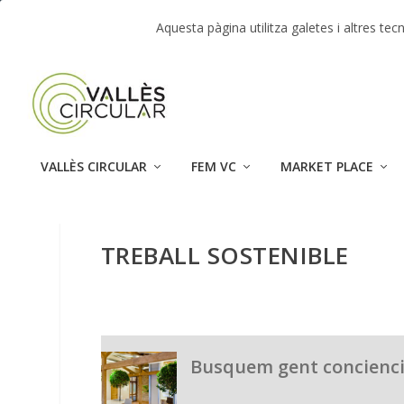
TENDENCIAS:
Market Place – Jornada Vallès Circula
Aquesta pàgina utilitza galetes i altres t
VALLÈS CIRCULAR
FEM VC
MARKET PLACE
TREBALL SOSTENIBLE
Busquem gent conciencia