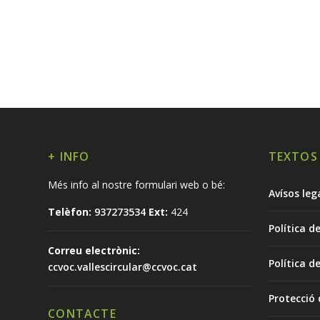
+ INFO
TEXTOS
Més info al nostre formulari web o bé:
Avísos leg
Telèfon:
937273534
Ext:
424
Política d
Correu electrònic:
Política d
ccvoc.vallescircular@ccvoc.cat
Protecció
CONTACTE