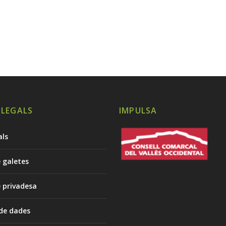
 LEGALS
IMPULSA
als
e galetes
e privadesa
 de dades