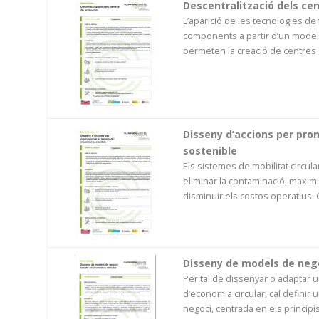
Descentralització dels ce
L’aparició de les tecnologies de 
components a partir d’un model d
permeten la creació de centres d
Disseny d’accions per prom
sostenible
Els sistemes de mobilitat circul
eliminar la contaminació, maximit
disminuir els costos operatius. 
Disseny de models de nego
Per tal de dissenyar o adaptar 
d’economia circular, cal definir 
negoci, centrada en els principis d