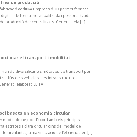
ntres de producció
fabricació additiva i impressió 3D permet fabricar
igital i de forma individualitzada i personalitzada
e producció descentralitzats. Generat i ela [...]
ocionar el transport i mobilitat
ar han de diversificar els mètodes de transport per
zar l’ús dels vehicles i les infraestructures i
Generat i elaborat: LEITAT
ci basats en economia circular
un model de negoci d’acord amb els principis
una estratègia clara circular dins del model de
e circularitat, la maximització de l’eficiència en [...]