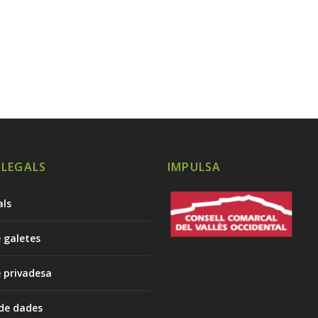
 LEGALS
IMPULSA
als
e galetes
e privadesa
 de dades