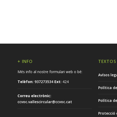
+ INFO
TEXTOS
Més info al nostre formulari web o bé:
Avísos leg
Telèfon:
937273534
Ext:
424
Política d
Correu electrònic:
Política d
ccvoc.vallescircular@ccvoc.cat
Protecció