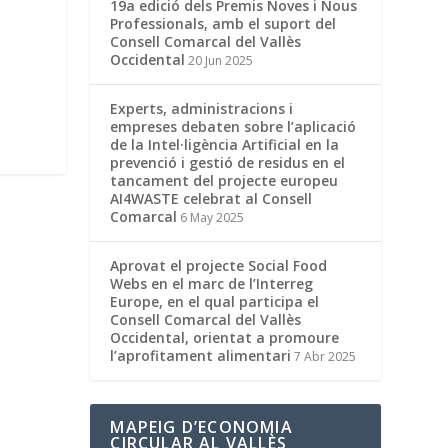
19a edició dels Premis Noves i Nous
Professionals, amb el suport del
Consell Comarcal del Vallès
Occidental
20 Jun 2025
Experts, administracions i
empreses debaten sobre l’aplicació
de la Intel·ligència Artificial en la
prevenció i gestió de residus en el
tancament del projecte europeu
AI4WASTE celebrat al Consell
Comarcal
6 May 2025
Aprovat el projecte Social Food
Webs en el marc de l’Interreg
Europe, en el qual participa el
Consell Comarcal del Vallès
Occidental, orientat a promoure
l’aprofitament alimentari
7 Abr 2025
MAPEIG D’ECONOMIA
CIRCULAR AL VALLÈS