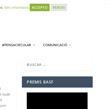
bs:
Més informació.
ACCEPTO
REBUIG
#PENSACIRCULAR
COMUNICACIÓ
PREMIS BASF
l
 Audit
nt
onsum