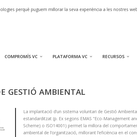
r 2017
ecnologies perquè puguem millorar la seva experiència a les nostres we
COMPROMÍS VC
PLATAFORMA VC
RECURSOS
DE GESTIÓ AMBIENTAL
La implantació d’un sistema voluntari de Gestió Ambienta
estandarditzat (p. Ex segons EMAS “Eco-Management and
Scheme) o ISO14001) permet la millora del comportame
ambiental de l’organització, millorant l’eficiència en el c