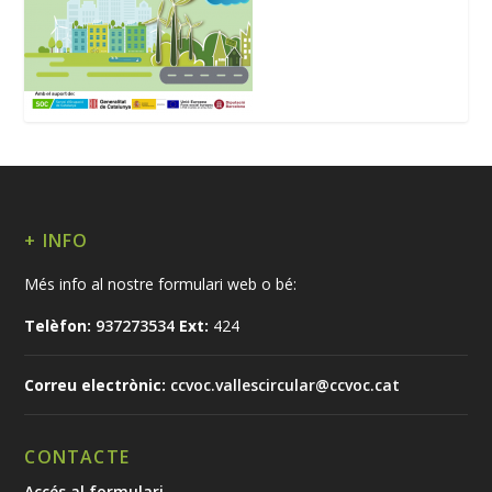
+ INFO
Més info al nostre formulari web o bé:
Telèfon:
937273534
Ext:
424
Correu electrònic:
ccvoc.vallescircular@ccvoc.cat
CONTACTE
Accés al formulari