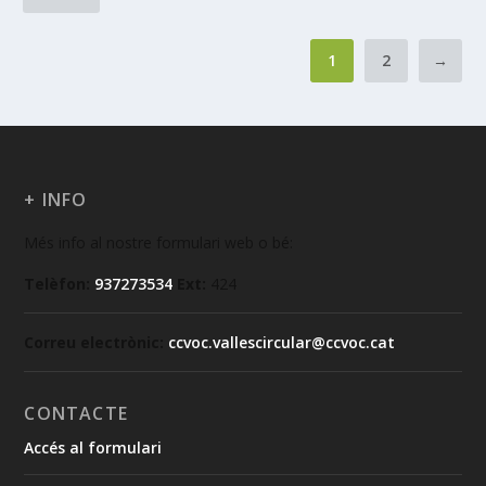
1
2
→
+ INFO
Més info al nostre formulari web o bé:
Telèfon:
937273534
Ext:
424
Correu electrònic:
ccvoc.vallescircular@ccvoc.cat
CONTACTE
Accés al formulari