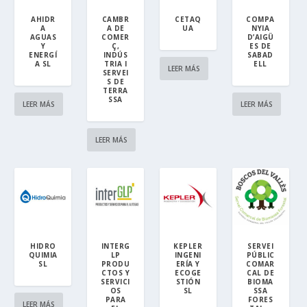
AHIDR
CAMBR
CETAQ
COMPA
A
A DE
UA
NYIA
AGUAS
COMER
D’AIGÜ
Y
Ç,
ES DE
ENERGÍ
INDÚS
SABAD
A SL
TRIA I
ELL
LEER MÁS
SERVEI
S DE
TERRA
SSA
LEER MÁS
LEER MÁS
LEER MÁS
HIDRO
INTERG
KEPLER
SERVEI
QUIMIA
LP
INGENI
PÚBLIC
SL
PRODU
ERÍA Y
COMAR
CTOS Y
ECOGE
CAL DE
SERVICI
STIÓN
BIOMA
OS
SL
SSA
PARA
FORES
LEER MÁS