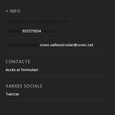
+ INFO
Més info al nostre formulari web o bé:
Telèfon:
937273534
Ext:
424
Correu electrònic:
ccvoc.vallescircular@ccvoc.cat
CONTACTE
Accés al formulari
XARXES SOCIALS
Twitter