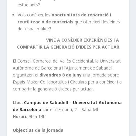
estudiants?
Vols conèixer les
oportunitats de reparació i
reutilització de materials
que ofereixen les eines
de l’espai maker?
VINE A CONÈIXER
EXPERIÈNCIES I A
COMPARTIR LA GENERACIÓ D’IDEES PER ACTUAR
El Consell Comarcal del Vallès Occidental, la Universitat
Autònoma de Barcelona i l’Ajuntament de Sabadell,
organitzen el
divendres 8 de juny
una Jornada sobre
Espais Maker Col·laboratius i Circulars per a conèixer i a
compartir la generació d’idees per actuar.
Lloc:
Campus de Sabadell – Universitat Autònoma
de Barcelona
carrer d’Empriu, 2 – Sabadell
Horari:
9h a 14h
Objectius de la jornada