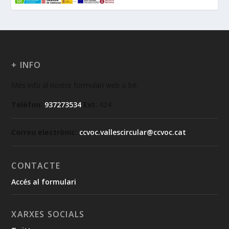
+ INFO
Més info al nostre formulari web o bé:
Telèfon:
937273534
Ext:
424
Correu electrònic:
ccvoc.vallescircular@ccvoc.cat
CONTACTE
Accés al formulari
XARXES SOCIALS