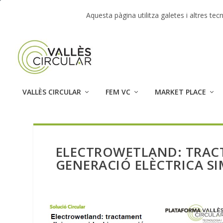
TENDENCIAS:
Market Place – Jornada Vallès Circula
Aquesta pàgina utilitza galetes i altres t
VALLÈS CIRCULAR
FEM VC
MARKET PLACE
ELECTROWETLAND: TRACT
GENERACIÓ ELÈCTRICA S