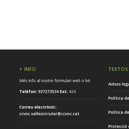
+ INFO
TEXTOS
Més info al nostre formulari web o bé:
Avísos leg
Telèfon:
937273534
Ext:
424
Política d
Correu electrònic:
Política d
ccvoc.vallescircular@ccvoc.cat
Protecció