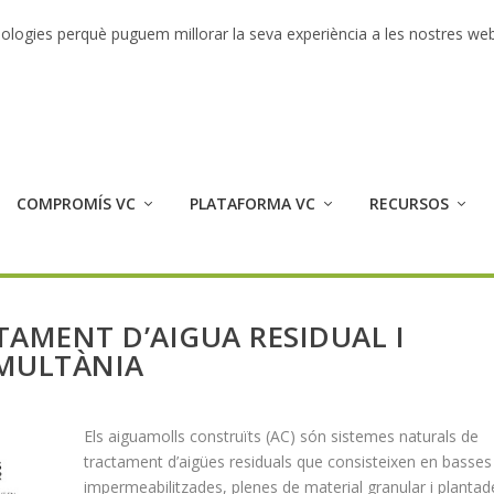
r 2017
ecnologies perquè puguem millorar la seva experiència a les nostres we
COMPROMÍS VC
PLATAFORMA VC
RECURSOS
AMENT D’AIGUA RESIDUAL I
IMULTÀNIA
Els aiguamolls construïts (AC) són sistemes naturals de
tractament d’aigües residuals que consisteixen en basses
impermeabilitzades, plenes de material granular i planta