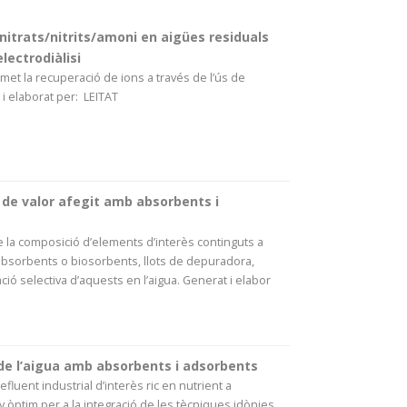
nitrats/nitrits/amoni en aigües residuals
lectrodiàlisi
rmet la recuperació de ions a través de l’ús de
i elaborat per: LEITAT
de valor afegit amb absorbents i
e la composició d’elements d’interès continguts a
 absorbents o biosorbents, llots de depuradora,
ió selectiva d’aquests en l’aigua. Generat i elabor
de l’aigua amb absorbents i adsorbents
’efluent industrial d’interès ric en nutrient a
y òptim per a la integració de les tècniques idònies