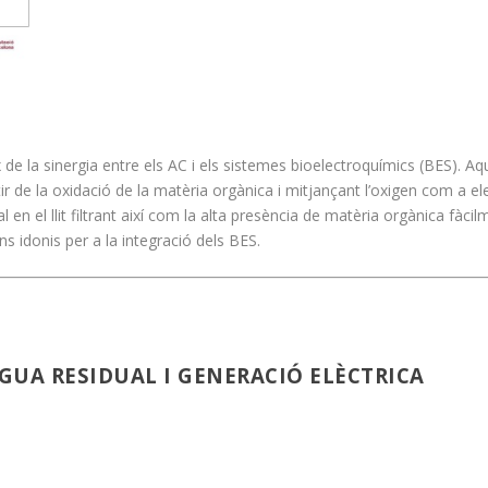
de la sinergia entre els AC i els sistemes bioelectroquímics (BES). Aq
ir de la oxidació de la matèria orgànica i mitjançant l’oxigen com a e
 en el llit filtrant així com la alta presència de matèria orgànica fàcil
s idonis per a la integració dels BES.
UA RESIDUAL I GENERACIÓ ELÈCTRICA