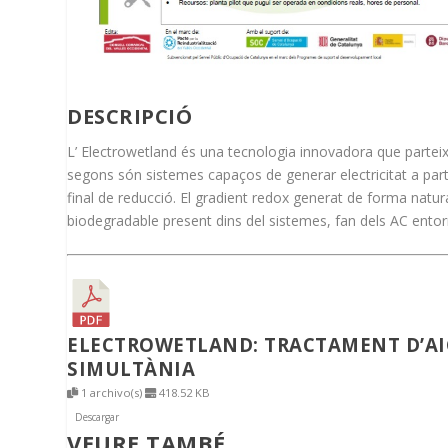
DESCRIPCIÓ
L’ Electrowetland és una tecnologia innovadora que parteix 
segons són sistemes capaços de generar electricitat a part
final de reducció. El gradient redox generat de forma natural
biodegradable present dins del sistemes, fan dels AC entorn
ELECTROWETLAND: TRACTAMENT D’AIG
SIMULTÀNIA
1 archivo(s)
418.52 KB
Descargar
VEURE TAMBÉ