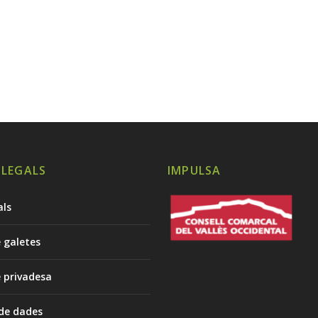
 LEGALS
IMPULSA
als
e galetes
e privadesa
 de dades