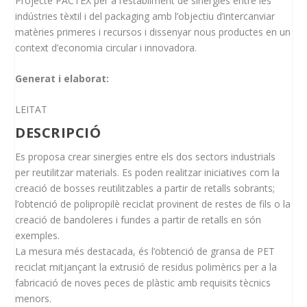
Projecte PACTEX per a l’establiment de sinergies entre les
indústries tèxtil i del packaging amb l’objectiu d’intercanviar
matèries primeres i recursos i dissenyar nous productes en un
context d’economia circular i innovadora.
Generat i elaborat:
LEITAT
DESCRIPCIÓ
Es proposa crear sinergies entre els dos sectors industrials
per reutilitzar materials. Es poden realitzar iniciatives com la
creació de bosses reutilitzables a partir de retalls sobrants;
l’obtenció de polipropilè reciclat provinent de restes de fils o la
creació de bandoleres i fundes a partir de retalls en són
exemples.
La mesura més destacada, és l’obtenció de gransa de PET
reciclat mitjançant la extrusió de residus polimèrics per a la
fabricació de noves peces de plàstic amb requisits tècnics
menors.