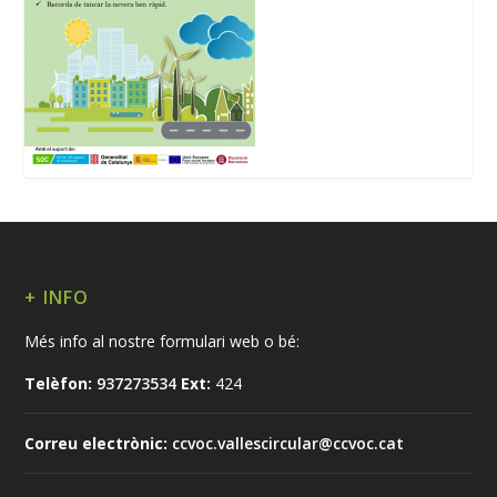
+ INFO
Més info al nostre formulari web o bé:
Telèfon:
937273534
Ext:
424
Correu electrònic:
ccvoc.vallescircular@ccvoc.cat