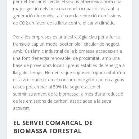
permet tancar el cercle. El seu ús afavoreix alhora una
major gestió dels boscos creant ocupació i evitant la
generació d’incendis, així com la reducció d’emissions
de CO2 en favor de la lluita contra el canvi climàtic.
Per a les empreses és una estratègia clau per a fer la
transició cap un model sostenible i circular de negoci.
Amb l’ús tèrmic industrial de la biomassa accedeixen a
una font d’energia renovable, de proximitat, amb una
base de proveïdors locals i preus estables de l’energia al
llarg del temps. Elements que suposen l’oportunitat d’un
estalvi econòmic en el consum energètic que en alguns
casos pot arribar al 50% i la seguretat en el
subministrament de la biomassa, a més d’una reducció
de les emissions de carboni associades a la seva
activitat.
EL SERVEI COMARCAL DE
BIOMASSA FORESTAL