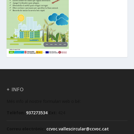
+ INFO
Més info al nostre formulari web o bé:
Telèfon:
937273534
Ext:
424
Correu electrònic:
ccvoc.vallescircular@ccvoc.cat