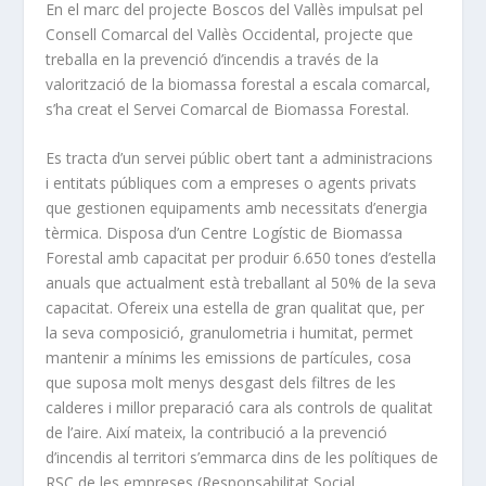
En el marc del projecte Boscos del Vallès impulsat pel
Consell Comarcal del Vallès Occidental, projecte que
treballa en la prevenció d’incendis a través de la
valorització de la biomassa forestal a escala comarcal,
s’ha creat el Servei Comarcal de Biomassa Forestal.
Es tracta d’un servei públic obert tant a administracions
i entitats públiques com a empreses o agents privats
que gestionen equipaments amb necessitats d’energia
tèrmica. Disposa d’un Centre Logístic de Biomassa
Forestal amb capacitat per produir 6.650 tones d’estella
anuals que actualment està treballant al 50% de la seva
capacitat. Ofereix una estella de gran qualitat que, per
la seva composició, granulometria i humitat, permet
mantenir a mínims les emissions de partícules, cosa
que suposa molt menys desgast dels filtres de les
calderes i millor preparació cara als controls de qualitat
de l’aire. Així mateix, la contribució a la prevenció
d’incendis al territori s’emmarca dins de les polítiques de
RSC de les empreses (Responsabilitat Social