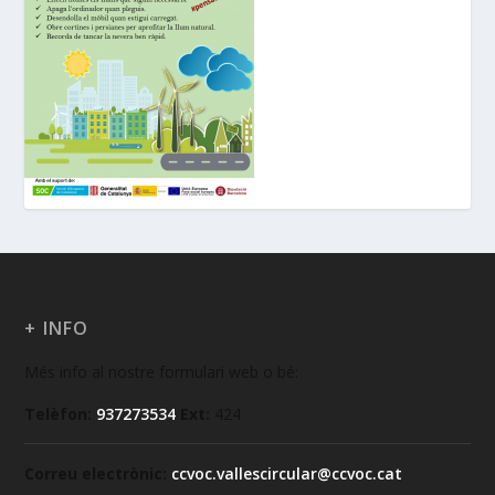
+ INFO
Més info al nostre formulari web o bé:
Telèfon:
937273534
Ext:
424
Correu electrònic:
ccvoc.vallescircular@ccvoc.cat