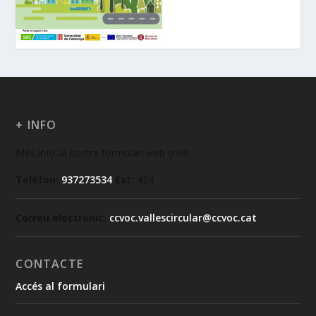
+ INFO
Més info al nostre formulari web o bé:
Telèfon:
937273534
Ext:
424
Correu electrònic:
ccvoc.vallescircular@ccvoc.cat
CONTACTE
Accés al formulari