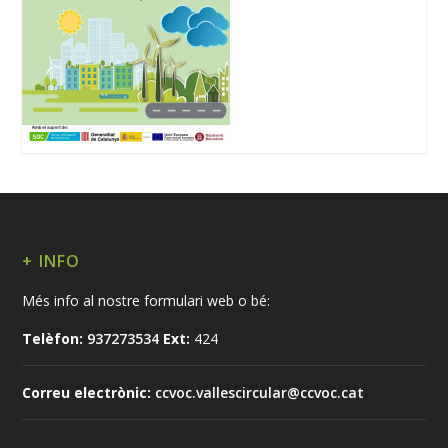
+ INFO
Més info al nostre formulari web o bé:
Telèfon:
937273534
Ext:
424
Correu electrònic:
ccvoc.vallescircular@ccvoc.cat