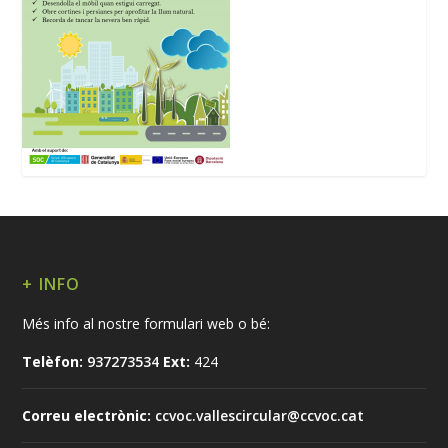
+ INFO
Més info al nostre formulari web o bé:
Telèfon:
937273534
Ext:
424
Correu electrònic:
ccvoc.vallescircular@ccvoc.cat