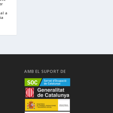
er
ial a
ia
AMB EL SUPORT DE