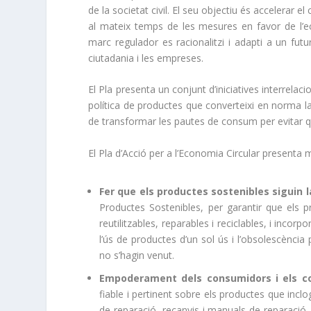
de la societat civil. El seu objectiu és accelerar
al mateix temps de les mesures en favor de l’e
marc regulador es racionalitzi i adapti a un fut
ciutadania i les empreses.
El Pla presenta un conjunt d’iniciatives interrelaci
política de productes que converteixi en norma l
de transformar les pautes de consum per evitar qu
El Pla d’Acció per a l’Economia Circular presenta m
Fer que els productes sostenibles siguin l
Productes Sostenibles, per garantir que els pr
reutilitzables, reparables i reciclables, i incor
l’ús de productes d’un sol ús i l’obsolescènci
no s’hagin venut.
Empoderament dels consumidors i els c
fiable i pertinent sobre els productes que inclog
de reparació, recanvis i manuals de reparació. 