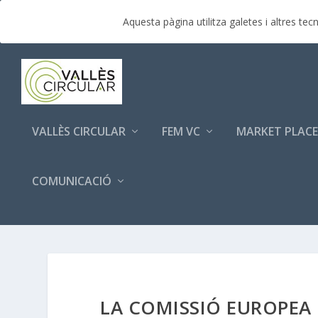
TENDENCIAS:
Market Place – Jornada Vallès Circula
Aquesta pàgina utilitza galetes i altres t
VALLÈS CIRCULAR
FEM VC
MARKET PLACE
COMUNICACIÓ
LA COMISSIÓ EUROPEA 