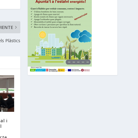
UIENTE
ls Plàstics
al i
l
ecte