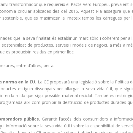
 el canvi transformador que requereix el Pacte Verd Europeu, prevalent-
conomia circular aplicades des del 2015. Aquest Pla assegura que e
ur sostenible, que es maximitzin al mateix temps les càrregues per l
onades que la seva finalitat és establir un marc sòlid i coherent per a 
a sostenibilitat de productes, serveis i models de negoci, a més a mé
e es produeixin residus en primer lloc.
esures, entre d’altres, per a:
a norma en la EU.
La CE proposarà una legislació sobre la Política d
oductes estiguin dissenyats per allargar la seva vida útil, que sigui
porin en la mida que sigui possible material reciclat. També es restringi
a programada així com prohibir la destrucció de productes durades qu
ompradors públics.
Garantir l’accés dels consumidors a informaci
ui informació sobre la seva vida útil i sobre la disponibilitat de serve
Per altra banda la CE proposarà criteris i objectius mínims obligatori