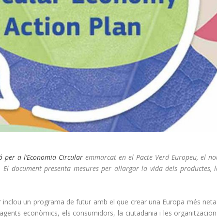
ió per a l’Economia Circular
emmarcat en el Pacte Verd Europeu, el no
El document presenta mesures per allargar la vida dels productes, l
ar inclou un programa de futur amb el que crear una Europa més neta 
ents econòmics, els consumidors, la ciutadania i les organitzacion