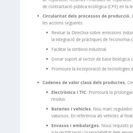
de contractació pública ecològica (CPE) en la leg
Circularitat dels processos de producció.
L
les accions següents:
Revisar la Directiva sobre emissions indus
la integració de pràctiques de l’economia ci
Facilitar la simbiosi industrial.
Donar suport al sector de base biològica ci
Promoure la incorporació de tecnologies e
Cadenes de valor claus dels productes.
Cen
Electrònica i TIC
. Promourà la prolongació
residus.
Bateries i vehicles
. Nou marc regulador p
valuosos. En referència als vehicles al fin
Envasos i embalatges.
Nous requisits p
a la reutilització i la reciclabilitat dels enva