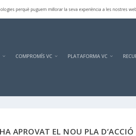
r 2017
ecnologies perquè puguem millorar la seva experiència a les nostres we
COMPROMÍS VC
PLATAFORMA VC
RECU
HA APROVAT EL NOU PLA D’ACCIÓ