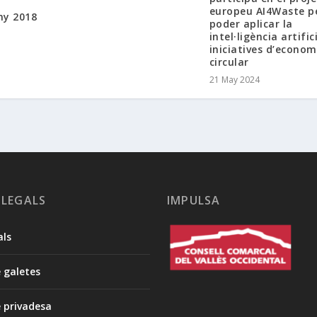
europeu AI4Waste p
ny 2018
poder aplicar la
intel·ligència artific
iniciatives d’econom
circular
21 May 2024
 LEGALS
IMPULSA
als
e galetes
e privadesa