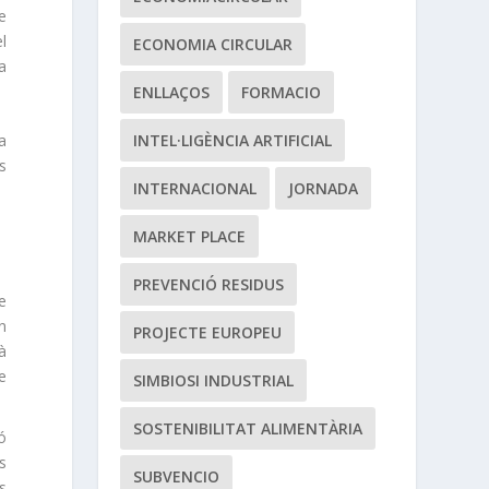
se
l
ECONOMIA CIRCULAR
a
ENLLAÇOS
FORMACIO
INTEL·LIGÈNCIA ARTIFICIAL
la
s
INTERNACIONAL
JORNADA
MARKET PLACE
PREVENCIÓ RESIDUS
e
n
PROJECTE EUROPEU
rà
e
SIMBIOSI INDUSTRIAL
SOSTENIBILITAT ALIMENTÀRIA
ó
is
SUBVENCIO
s