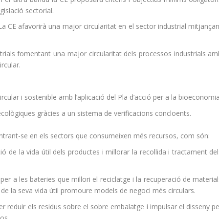
islació sectorial.
a CE afavorirà una major circularitat en el sector industrial mitjança
trials fomentant una major circularitat dels processos industrials am
rcular.
rcular i sostenible amb l’aplicació del Pla d’acció per a la bioeconomia
cològiques gràcies a un sistema de verificacions concloents.
trant-se en els sectors que consumeixen més recursos, com són:
 de la vida útil dels productes i millorar la recollida i tractament de
er a les bateries que millori el reciclatge i la recuperació de materia
al de la seva vida útil promoure models de negoci més circulars.
er reduir els residus sobre el sobre embalatge i impulsar el disseny p
sos.