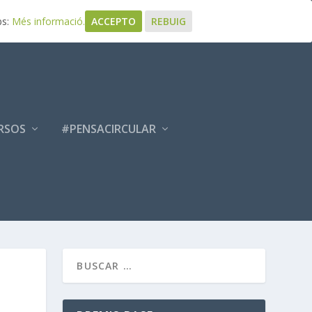
bs:
Més informació.
ACCEPTO
REBUIG
RSOS
#PENSACIRCULAR