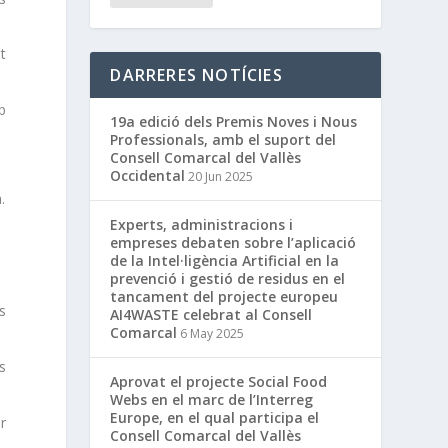
nt
DARRERES NOTÍCIES
b
19a edició dels Premis Noves i Nous
Professionals, amb el suport del
Consell Comarcal del Vallès
Occidental
20 Jun 2025
.
Experts, administracions i
empreses debaten sobre l’aplicació
de la Intel·ligència Artificial en la
prevenció i gestió de residus en el
tancament del projecte europeu
ls
AI4WASTE celebrat al Consell
Comarcal
6 May 2025
ls
Aprovat el projecte Social Food
Webs en el marc de l’Interreg
Europe, en el qual participa el
er
Consell Comarcal del Vallès