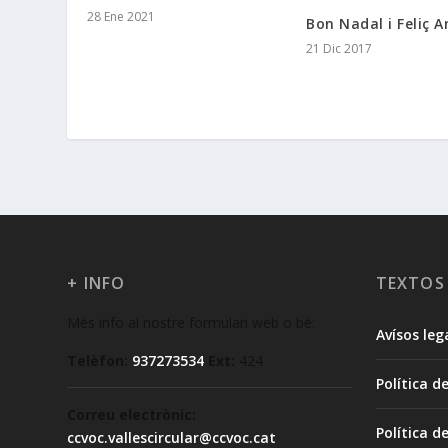
28 Ene 2021
Bon Nadal i Feliç A
21 Dic 2017
+ INFO
TEXTOS
Més info al nostre formulari web o bé:
Avísos leg
Telèfon:
937273534
Ext:
424
Política d
Correu electrònic:
Política d
ccvoc.vallescircular@ccvoc.cat