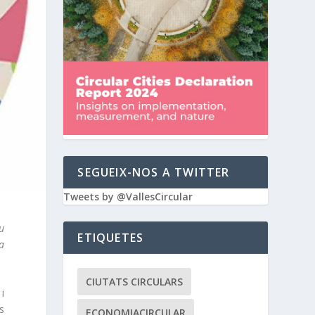
SEGUEIX-NOS A TWITTER
Tweets by @VallesCircular
u
ETIQUETES
a
CIUTATS CIRCULARS
i
s
ECONOMIACIRCULAR