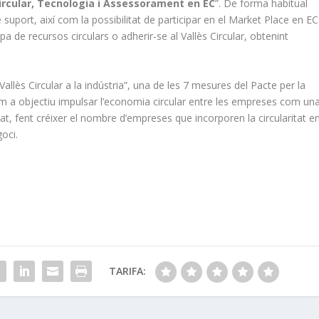
ircular, Tecnologia i Assessorament en EC
”. De forma habitual
de suport, així com la possibilitat de participar en el Market Place en EC
 de recursos circulars o adherir-se al Vallès Circular, obtenint
allès Circular a la indústria”, una de les 7 mesures del Pacte per la
com a objectiu impulsar l’economia circular entre les empreses com un
at, fent créixer el nombre d’empreses que incorporen la circularitat e
oci.
TARIFA: