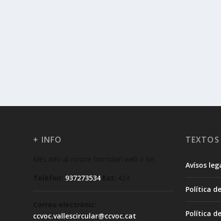
+ INFO
TEXTOS
Més info al nostre formulari web o bé:
Avísos leg
Telèfon:
937273534
Ext:
424
Política d
Correu electrònic:
Política d
ccvoc.vallescircular@ccvoc.cat