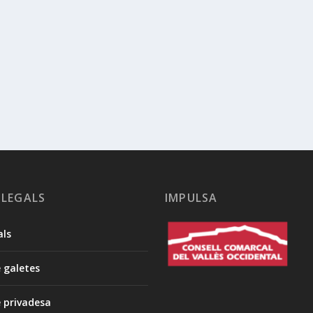
 LEGALS
IMPULSA
als
e galetes
e privadesa