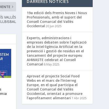
DARRERES NOTÍCIES
UIENTE
19a edició dels Premis Noves i Nous
S VALLÈS
Professionals, amb el suport del
ELLBISBAL
Consell Comarcal del Vallès
Occidental
20 Jun 2025
Experts, administracions i
empreses debaten sobre l’aplicació
de la Intel·ligència Artificial en la
prevenció i gestió de residus en el
tancament del projecte europeu
AI4WASTE celebrat al Consell
Comarcal
6 May 2025
Aprovat el projecte Social Food
Webs en el marc de l’Interreg
Europe, en el qual participa el
Consell Comarcal del Vallès
s
Occidental, orientat a promoure
omia
l’aprofitament alimentari
7 Abr 2025