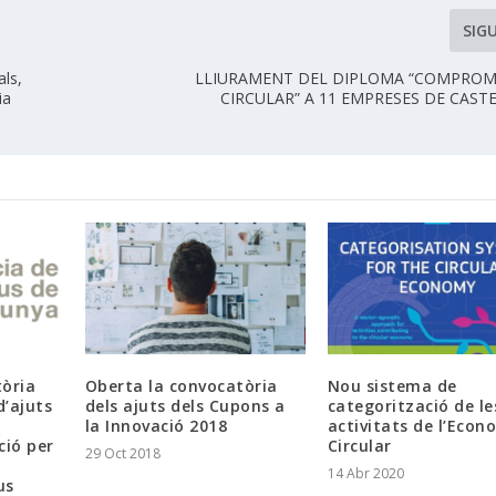
SIG
als,
LLIURAMENT DEL DIPLOMA “COMPROMÍ
ia
CIRCULAR” A 11 EMPRESES DE CAST
tòria
Oberta la convocatòria
Nou sistema de
d’ajuts
dels ajuts dels Cupons a
categorització de le
la Innovació 2018
activitats de l’Econ
ció per
Circular
29 Oct 2018
14 Abr 2020
us