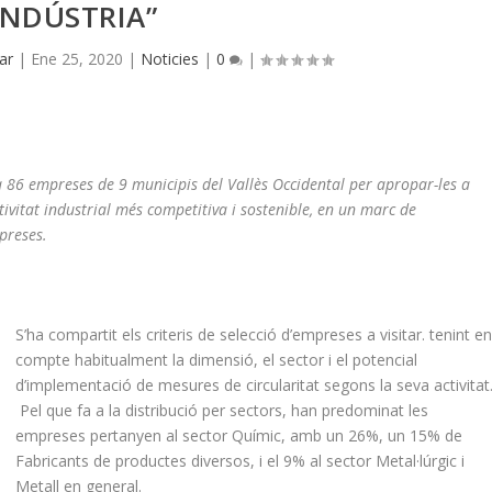
INDÚSTRIA”
lar
|
Ene 25, 2020
|
Noticies
|
0
|
 a 86 empreses de 9 municipis del Vallès Occidental per apropar-les a
tivitat industrial més competitiva i sostenible, en un marc de
preses.
S’ha compartit els criteris de selecció d’empreses a visitar. tenint e
compte habitualment la dimensió, el sector i el potencial
d’implementació de mesures de circularitat segons la seva activitat
Pel que fa a la distribució per sectors, han predominat les
empreses pertanyen al sector Químic, amb un 26%, un 15% de
Fabricants de productes diversos, i el 9% al sector Metal·lúrgic i
Metall en general.