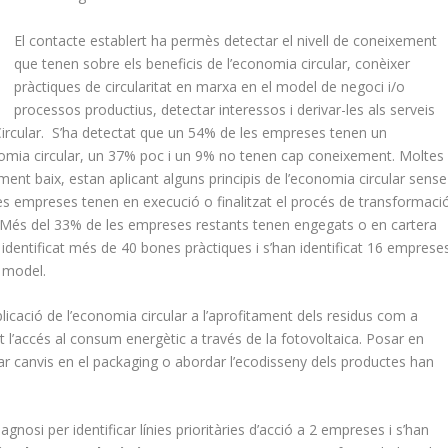
El contacte establert ha permès detectar el nivell de coneixement
que tenen sobre els beneficis de l’economia circular, conèixer
pràctiques de circularitat en marxa en el model de negoci i/o
processos productius, detectar interessos i derivar-les als serveis
 Circular. S’ha detectat que un 54% de les empreses tenen un
nomia circular, un 37% poc i un 9% no tenen cap coneixement. Moltes
nt baix, estan aplicant alguns principis de l’economia circular sense
es empreses tenen en execució o finalitzat el procés de transformaci
. Més del 33% de les empreses restants tenen engegats o en cartera
 identificat més de 40 bones pràctiques i s’han identificat 16 emprese
 model.
licació de l’economia circular a l’aprofitament dels residus com a
 l’accés al consum energètic a través de la fotovoltaica. Posar en
porar canvis en el packaging o abordar l’ecodisseny dels productes han
agnosi per identificar línies prioritàries d’acció a 2 empreses i s’han