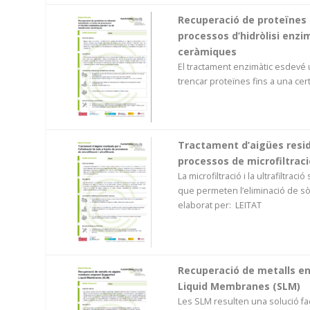
Recuperació de proteïnes 
processos d’hidròlisi enz
ceràmiques
El tractament enzimàtic esdevé
trencar proteïnes fins a una ce
Tractament d’aigües residu
processos de microfiltració
La microfiltració i la ultrafiltra
que permeten l’eliminació de sòli
elaborat per: LEITAT
Recuperació de metalls e
Liquid Membranes (SLM)
Les SLM resulten una solució fa