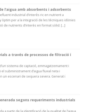
de l’aigua amb absorbents i adsorbents
’efluent industrial d’interès ric en nutrient a
y òptim per a la integració de les tècniques idònies
ó de nutrients d’interès en format sòlid. [...]
ials a través de processos de filtració i
 d’un sistema de captació, emmagatzemament i
el subministrament d’aigua fluvial neta i
 en un escenari de sequera severa. Generat i
generada segons requeriments industrials
 a partir de la identificació de la qualitat de l’aigua