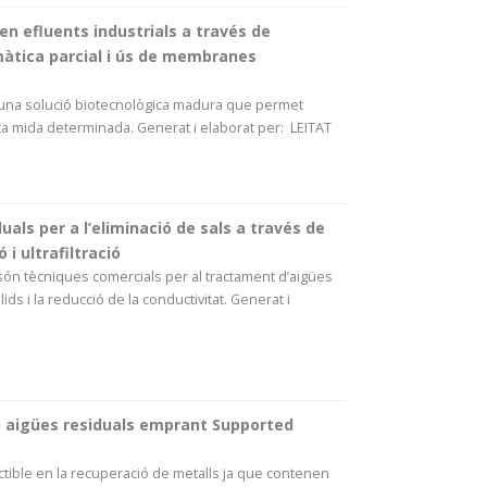
en efluents industrials a través de
imàtica parcial i ús de membranes
 una solució biotecnològica madura que permet
rta mida determinada. Generat i elaborat per: LEITAT
als per a l’eliminació de sals a través de
 i ultrafiltració
ció són tècniques comercials per al tractament d’aigües
ds i la reducció de la conductivitat. Generat i
n aigües residuals emprant Supported
ctible en la recuperació de metalls ja que contenen