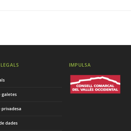
 LEGALS
IMPULSA
als
e galetes
e privadesa
 de dades