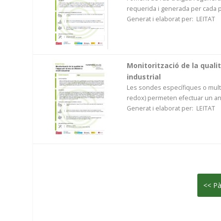
requerida i generada per cada p
Generat i elaborat per: LEITAT
Monitorització de la qualit
industrial
Les sondes específiques o multi
redox) permeten efectuar un anàl
Generat i elaborat per: LEITAT
<< Pà