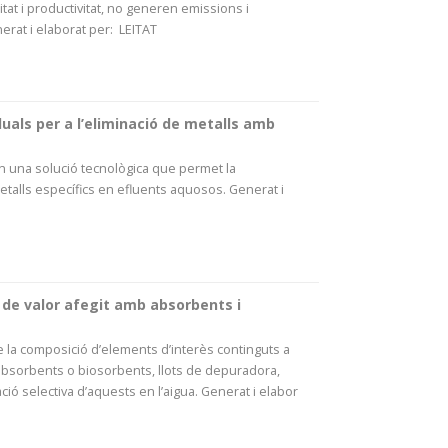
itat i productivitat, no generen emissions i
rat i elaborat per: LEITAT
uals per a l’eliminació de metalls amb
una solució tecnològica que permet la
etalls específics en efluents aquosos. Generat i
de valor afegit amb absorbents i
e la composició d’elements d’interès continguts a
 absorbents o biosorbents, llots de depuradora,
ió selectiva d’aquests en l’aigua. Generat i elabor