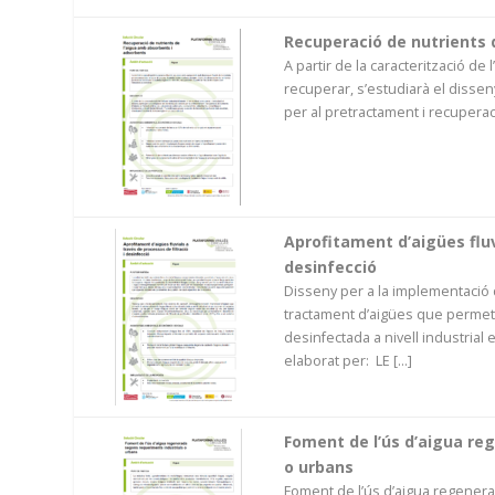
Recuperació de nutrients 
A partir de la caracterització de l
recuperar, s’estudiarà el dissen
per al pretractament i recuperaci
Aprofitament d’aigües fluv
desinfecció
Disseny per a la implementació
tractament d’aigües que permeti 
desinfectada a nivell industrial
elaborat per: LE [...]
Foment de l’ús d’aigua re
o urbans
Foment de l’ús d’aigua regenerada