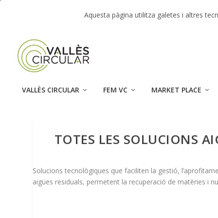
TENDENCIAS:
Market Place – Jornada Vallès Circula
Aquesta pàgina utilitza galetes i altres t
VALLÈS CIRCULAR
FEM VC
MARKET PLACE
TOTES LES SOLUCIONS A
Solucions tecnològiques que faciliten la gestió, l’aprofitame
aigües residuals, permetent la recuperació de matèries i nut