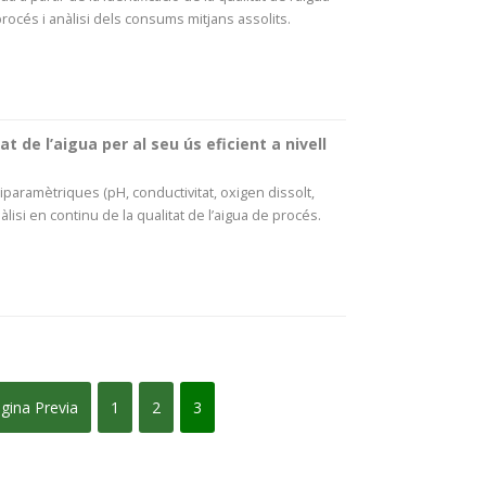
rocés i anàlisi dels consums mitjans assolits.
at de l’aigua per al seu ús eficient a nivell
paramètriques (pH, conductivitat, oxigen dissolt,
isi en continu de la qualitat de l’aigua de procés.
gina Previa
1
2
3