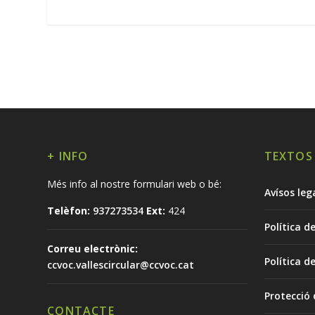
+ INFO
TEXTOS
Més info al nostre formulari web o bé:
Avísos leg
Telèfon:
937273534
Ext:
424
Política d
Correu electrònic:
Política d
ccvoc.vallescircular@ccvoc.cat
Protecció
CONTACTE