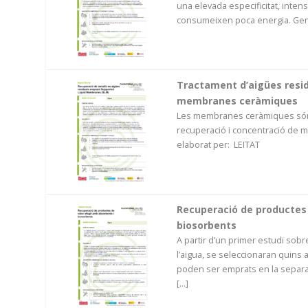
una elevada especificitat, intens
consumeixen poca energia. Gene
Tractament d’aigües resid
membranes ceràmiques
Les membranes ceràmiques són 
recuperació i concentració de m
elaborat per: LEITAT
Recuperació de productes 
biosorbents
A partir d’un primer estudi sobr
l’aigua, se seleccionaran quins
poden ser emprats en la separac
[...]