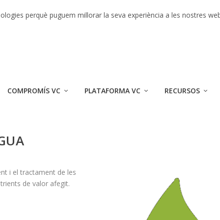
r 2017
ecnologies perquè puguem millorar la seva experiència a les nostres we
COMPROMÍS VC
PLATAFORMA VC
RECURSOS
IGUA
nt i el tractament de les
rients de valor afegit.