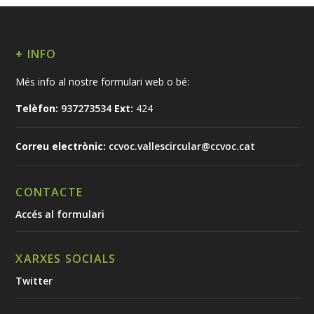
+ INFO
Més info al nostre formulari web o bé:
Telèfon:
937273534
Ext:
424
Correu electrònic:
ccvoc.vallescircular@ccvoc.cat
CONTACTE
Accés al formulari
XARXES SOCIALS
Twitter