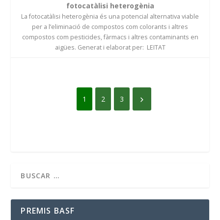
fotocatàlisi heterogènia
La fotocatàlisi heterogènia és una potencial alternativa viable
per a l’eliminació de compostos com colorants i altres
compostos com pesticides, fàrmacs i altres contaminants en
aigües. Generat i elaborat per: LEITAT
1
2
3
PREMIS BASF