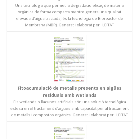
Una tecnologia que permet la degradació eficaç de matèria
orgànica de forma compacta mentre genera una qualitat
elevada d’aigua tractada, és la tecnologia de Bioreactor de
Membrana (MBR). Generat i elaborat per: LEITAT
Fitoacumulació de metalls presents en aigües
residuals amb wetlands
Els wetlands o llacunes artificials són una solució tecnològica
estesa en el tractament d’aigües amb capacitat per al tractament
de metalls i compostos orgànics. Generat i elaborat per: LEITAT