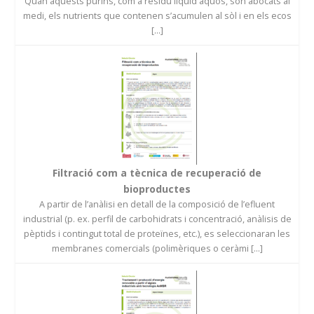
Quan aquests purins, com a residu líquid aquós, són abocats al
medi, els nutrients que contenen s’acumulen al sòl i en els ecos
[...]
Filtració com a tècnica de recuperació de
bioproductes
A partir de l’anàlisi en detall de la composició de l’efluent
industrial (p. ex. perfil de carbohidrats i concentració, anàlisis de
pèptids i contingut total de proteïnes, etc.), es seleccionaran les
membranes comercials (polimèriques o ceràmi [...]