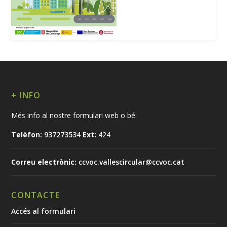
+ INFO
Més info al nostre formulari web o bé:
Telèfon:
937273534
Ext:
424
Correu electrònic:
ccvoc.vallescircular@ccvoc.cat
CONTACTE
Accés al formulari